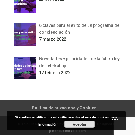
6 claves para el éxito de un programa de
concienciación
7 marzo 2022
Novedades y prioridades de la futura ley
del teletrabajo
12 febrero 2022
Política de privacidad y Cookies
Si continuas utilizando este sitio aceptas el uso de cookies.
más
Aceptar
© Think in Safety. - Coded by:
weboluciona.com
- Designed by:
información
pinehousestudio.com